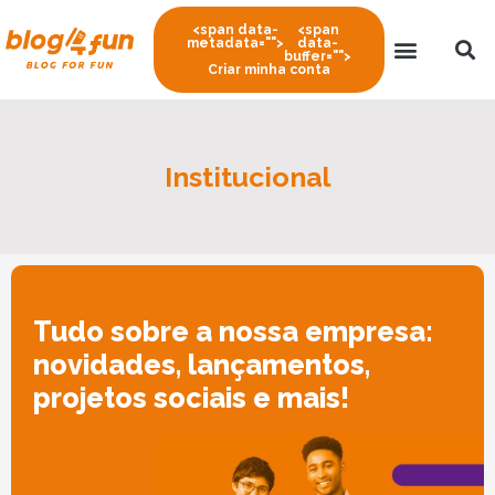
<span data-
<span
metadata="
">
data-
buffer="
">
Criar minha conta
Institucional
Tudo sobre a nossa empresa:
novidades, lançamentos,
projetos sociais e mais!