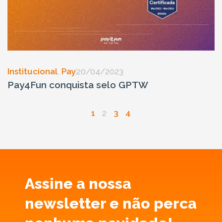
Institucional
,
Pay
20/04/2023
Pay4Fun conquista selo GPTW
1
2
3
4
Assine a nossa
newsletter e não perca