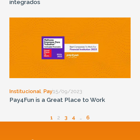
integrados
Institucional
,
Pay
15/09/2023
Pay4Fun is a Great Place to Work
1
2
3
4
…
6