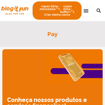
<span data-
<span
metadata="
">
data-
buffer="
">
Criar minha conta
Pay
Conheça nossos produtos e