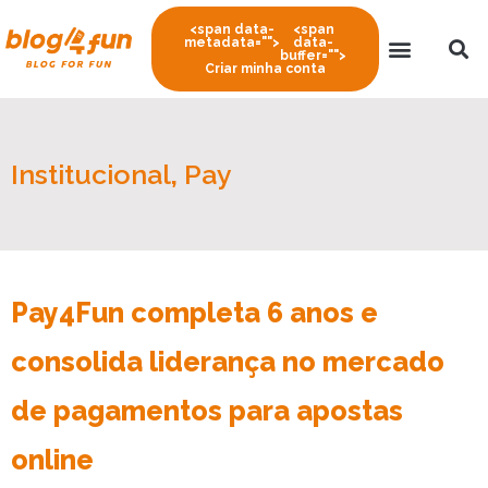
<span data-
<span
metadata="
">
data-
buffer="
">
Criar minha conta
Institucional
,
Pay
Pay4Fun completa 6 anos e
consolida liderança no mercado
de pagamentos para apostas
online