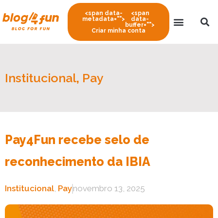
<span data-
<span
metadata="
">
data-
buffer="
">
Criar minha conta
Institucional
,
Pay
Pay4Fun recebe selo de
reconhecimento da IBIA
Institucional
,
Pay
novembro 13, 2025