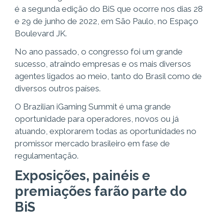
é a segunda edição do BiS que ocorre nos dias 28
e 29 de junho de 2022, em São Paulo, no Espaço
Boulevard JK.
No ano passado, o congresso foi um grande
sucesso, atraindo empresas e os mais diversos
agentes ligados ao meio, tanto do Brasil como de
diversos outros países.
O Brazilian iGaming Summit é uma grande
oportunidade para operadores, novos ou já
atuando, explorarem todas as oportunidades no
promissor mercado brasileiro em fase de
regulamentação.
Exposições, painéis e
premiações farão parte do
BiS