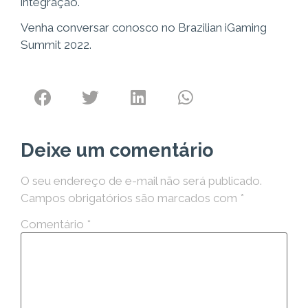
integração.
Venha conversar conosco no Brazilian iGaming
Summit 2022.
Deixe um comentário
O seu endereço de e-mail não será publicado.
Campos obrigatórios são marcados com
*
Comentário
*