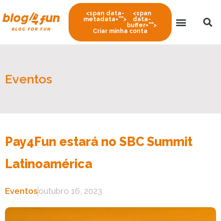
<span data-
<span
metadata="
">
data-
buffer="
">
Criar minha conta
Eventos
Pay4Fun estará no SBC Summit
Latinoamérica
Eventos
outubro 16, 2023