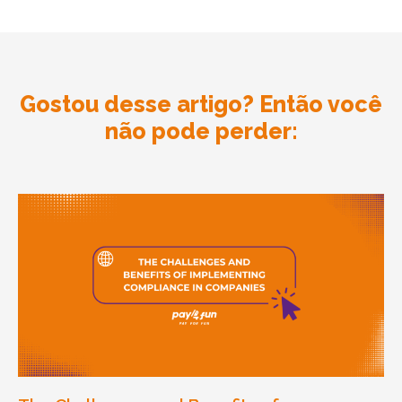
Gostou desse artigo? Então você
não pode perder: