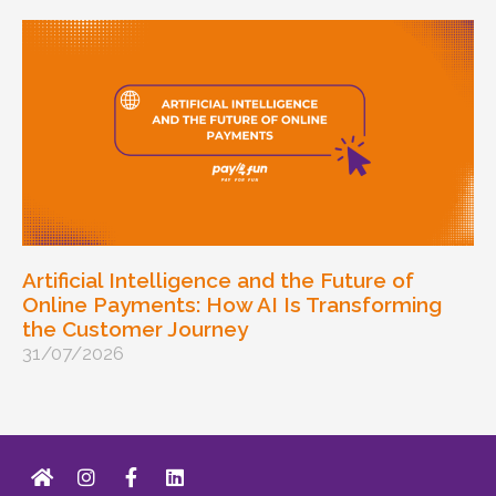
Artificial Intelligence and the Future of
Online Payments: How AI Is Transforming
the Customer Journey
31/07/2026