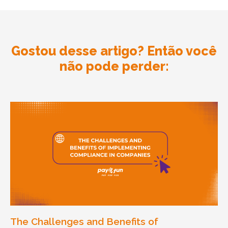
Gostou desse artigo? Então você
não pode perder:
The Challenges and Benefits of