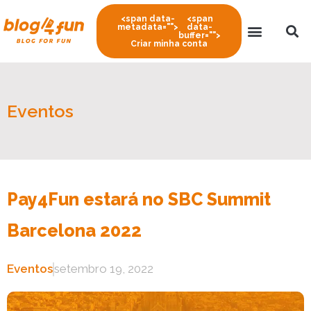
<span data-
<span
metadata="
">
data-
buffer="
">
Criar minha conta
Eventos
Pay4Fun estará no SBC Summit
Barcelona 2022
Eventos
setembro 19, 2022