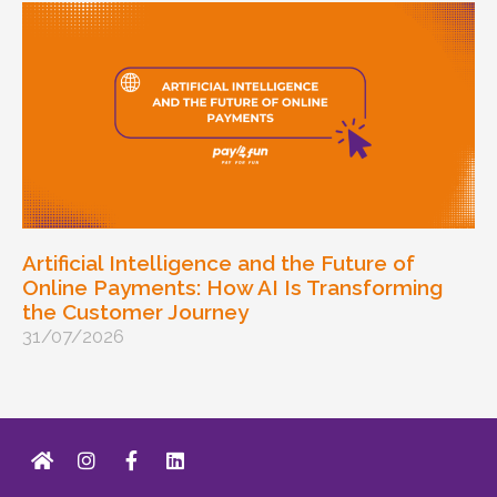
Artificial Intelligence and the Future of
Online Payments: How AI Is Transforming
the Customer Journey
31/07/2026