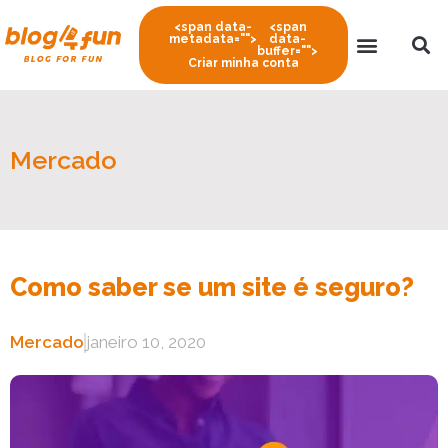
<span data-
<span
metadata="
">
data-
buffer="
">
Criar minha conta
Mercado
Como saber se um site é seguro?
Mercado
janeiro 10, 2020