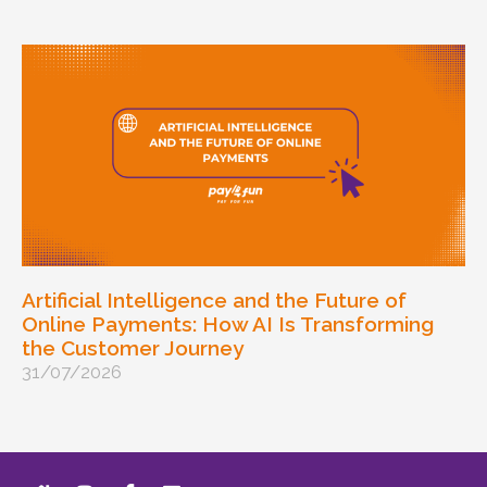
Artificial Intelligence and the Future of
Online Payments: How AI Is Transforming
the Customer Journey
31/07/2026