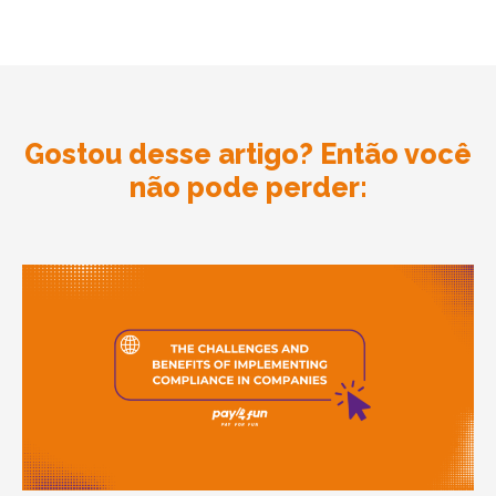
Gostou desse artigo? Então você
não pode perder: